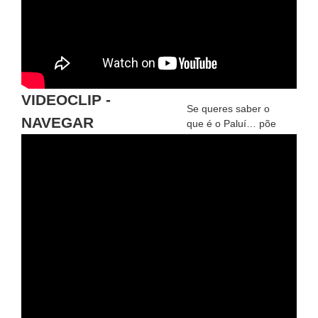
VIDEOCLIP -
Se queres saber o
NAVEGAR
que é o Paluí… põe
o teu dedo
aqui
!