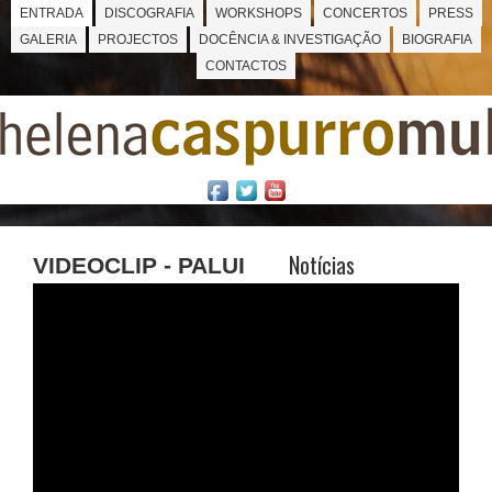
ENTRADA
DISCOGRAFIA
WORKSHOPS
CONCERTOS
PRESS
GALERIA
PROJECTOS
DOCÊNCIA & INVESTIGAÇÃO
BIOGRAFIA
CONTACTOS
Notícias
VIDEOCLIP - PALUI
PALUÍ - Viagens
por histórias
sonoras que a
língua conta